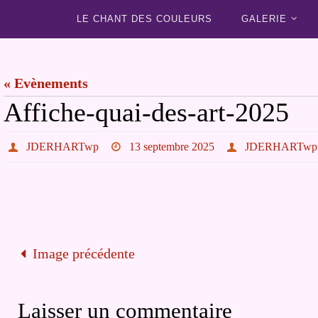
Passer
Passer
LE CHANT DES COULEURS
GALERIE
vers
vers
le
le
contenu
« Evènements
contenu
Affiche-quai-des-art-2025
JDERHARTwp
13 septembre 2025
JDERHARTwp
Image précédente
Laisser un commentaire