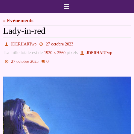
Passer
vers
« Evènements
le
Lady-in-red
contenu
JDERHARTwp
27 octobre 2023
La taille totale est de
pixels
1920 × 2560
JDERHARTwp
0
27 octobre 2023