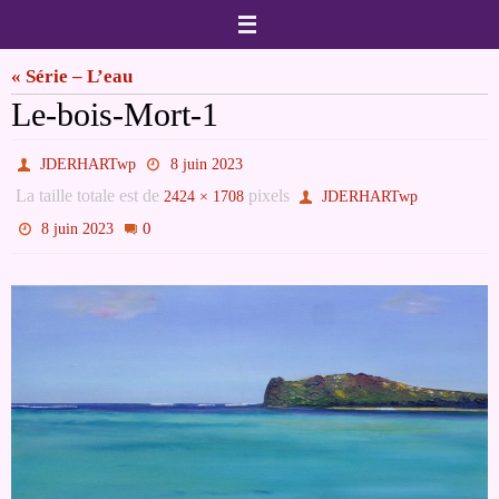
Passer
vers
« Série – L’eau
le
Le-bois-Mort-1
contenu
JDERHARTwp
8 juin 2023
La taille totale est de
pixels
2424 × 1708
JDERHARTwp
0
8 juin 2023