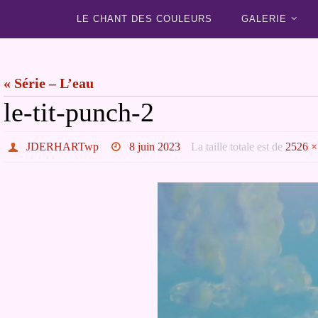
Passer
Passer
LE CHANT DES COULEURS
GALERIE
vers
vers
le
le
contenu
« Série – L’eau
contenu
le-tit-punch-2
JDERHARTwp
8 juin 2023
La taille totale est de
2526 ×