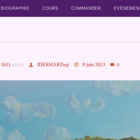
BIOGRAPHIE
COURS
COMMANDER
EVÈNEMEN
 1611
pixels
JDERHARTwp
8 juin 2023
0