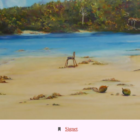
Signet
.